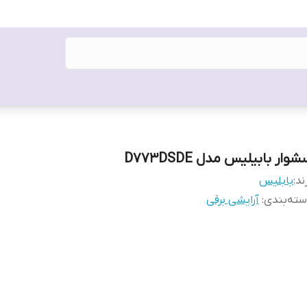
وار بابیلیس مدل D773DSDE
ند:
بابلیس
ته‌بندی
:
آرایشی برقی