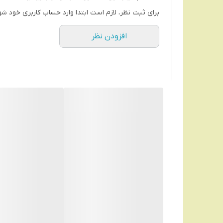
یون ساز
برای ثبت نظر، لازم است ابتدا وارد حساب کاربری خود شو
تولید یون دائمی دارد, آیونیک دوگانه منفی و مثبت
افزودن نظر
پرتاب باد
دو حالت
تنظیم حرارت
در سه حالت
برند
BaByliss
رنگ
آبی
طول سیم
2 متر
اقلام همراه
سری دیفیوزر, سری متمرکز کننده