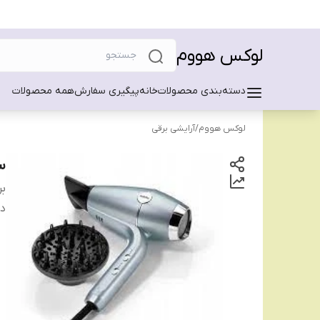
لوکس هووم
دسته‌بندی محصولات
خانه
پیگیری سفارش
همه محصولات
لوکس هووم
/
آرایشی برقی
سش
بر
دس