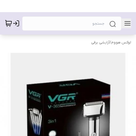
لوکس هووم
/
آرایشی برقی