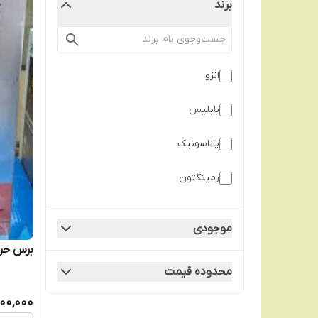
برند
انزو
بابلیس
پاناسونیک
رمینگتون
روزیا
موجودی
فیلیپس
برس حرارتی ح
محدوده قیمت
لایچی
500,000
مک استایلر