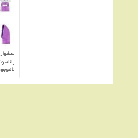
سشوار ب
پاناسونیک 
ناموجود