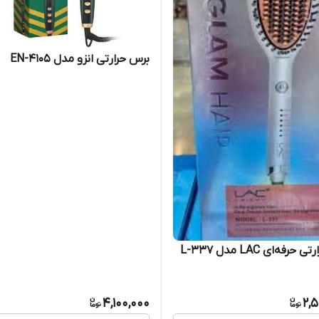
برس حرارتی انزو مدل EN-4105
رفه‌ای LAC مدل L-337
4,100,000
2,