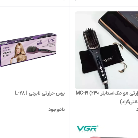
برس حرارتی مو مک‌استایلر MC-19 (230
برس حرارتی لایچی | L-28
تی‌گراد)
ناموجود