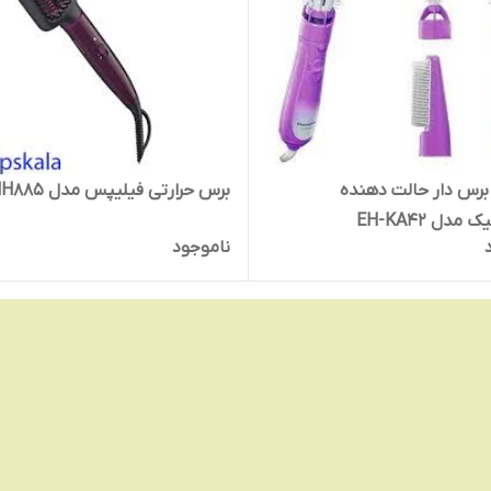
رس دار حالت دهنده
برس حرارتی فیلیپس مدل BHH885
مدل EH-KA42
ناموجود