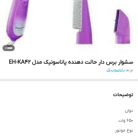
سشوار برس دار حالت دهنده پاناسونیک مدل EH-KA42
برند:
پاناسونیک
توضیحات
توان
650 وات
نوع موتور