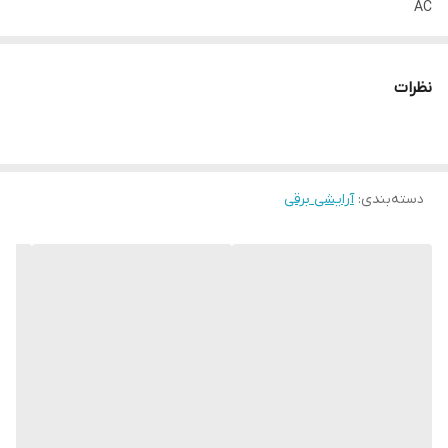
AC
نوع مصرف
خانگی
نظرات
فناوری تولید یون
خیر
باد سرد
خیر
دسته‌بندی
:
آرایشی برقی
تقویت کننده‌ی توربو
خیر
فیلتر هوای قابل جدا شدن
خیر
وزن
320 گرم
حلقه آویختن