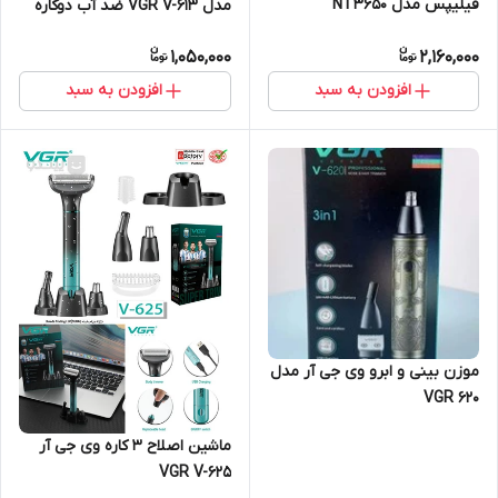
فیلیپس مدل NT3650
مدل VGR V-613 ضد آب دوکاره
1,050,000
2,160,000
افزودن به سبد
افزودن به سبد
موزن بینی و ابرو وی جی آر مدل
VGR 620
ماشین اصلاح ۳ کاره وی جی آر
VGR V-625