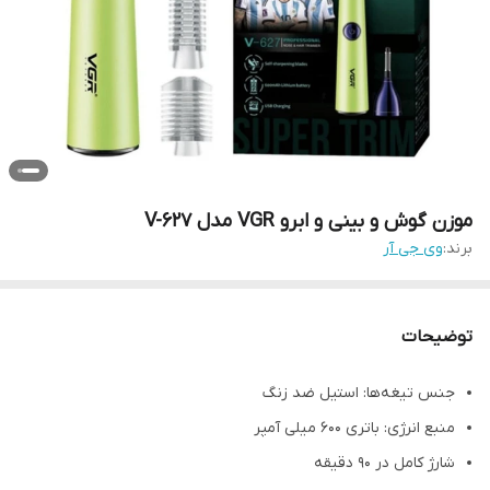
موزن گوش و بینی و ابرو VGR مدل V-627
برند:
وی جی آر
توضیحات
جنس تیغه‌ها: استیل ضد زنگ
منبع انرژی: باتری 600 میلی آمپر
شارژ کامل در 90 دقیقه