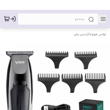
لوکس هووم
/
آرایشی برقی