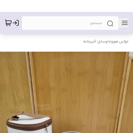
لوکس هووم
/
وسایل آشپزخانه