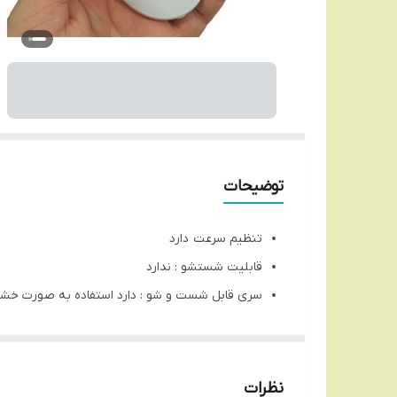
توضیحات
تنظیم سرعت دارد
قابلیت شستشو : ندارد
سری قابل شست و شو : دارد استفاده به صورت خشک
جنس موچین : استیل ضد زنگ
چراغ LED : ندارد
شیور : ندارد
نظرات