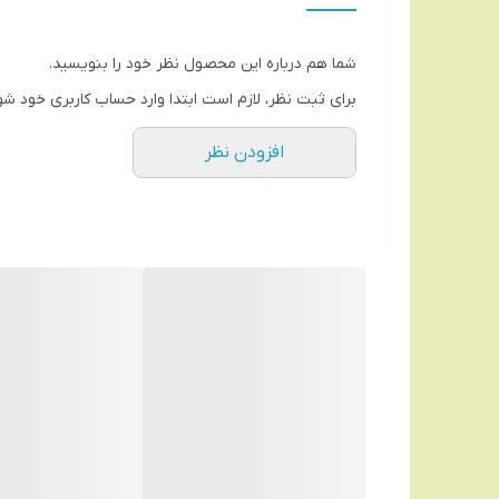
جنس موچین : استیل ضد زنگ
تعداد موچین : ۲۰ عدد
شما هم درباره این محصول نظر خود را بنویسید.
دارای ۲ تنظیم سرعت
برای ثبت نظر، لازم است ابتدا وارد حساب کاربری خود شو
قابلیت شستشو و استفاده زیر آب : ندارد
افزودن نظر
ولتاژ : ۱۵ ولت
منبع تغذیه : برق شهری (با سیم)
شانه برای شیور : ندارد
ماساژور: ندارد
برس پاک سازی پوست : ندارد
کیف همراه : ندارد