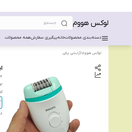
لوکس هووم
دسته‌بندی محصولات
خانه
پیگیری سفارش
همه محصولات
لوکس هووم
/
آرایشی برقی
اپ
24
بر
ا
دس