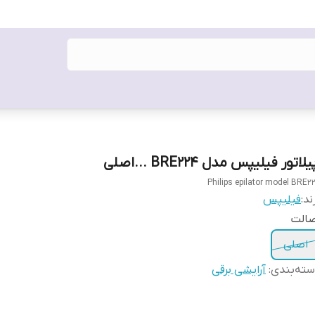
یلاتور فیلیپس مدل BRE224 ...اصلی
Philips epilator model BRE2
ند:
فیلیپس
صالت
اصلی
ته‌بندی
:
آرایشی برقی