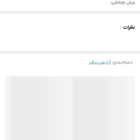
برش چرخشی
جنس تیغه
استیل ضد زنگ / خود تیزشونده
نظرات
قابلیت اصلاح با شماره صفر
دارد
تیغه های خود تیز شونده
دارد
دسته‌بندی
:
آرایشی برقی
ضد آب (قابلیت استفاده زیر دوش)
ندارد
سر قابل شستشو
دارد
شقیقه زن
دارد
مدت شارژ کامل