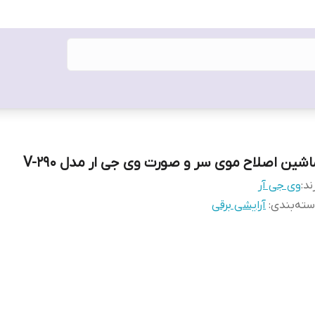
اشین اصلاح موی سر و صورت وی جی ار مدل V-290
ند:
وی جی آر
ته‌بندی
:
آرایشی برقی