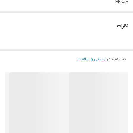
HB-003
اقلام همراه
۸ عدد سری ● کابل شارژ Type-c ● دفترچه راهنما
نظرات
زمان شارژ
۲ تا ۳ ساعت
تعداد سری
8 سر
دسته‌بندی
:
زیبایی و سلامت
زمان کارکرد
۱.۵ تا ۲ ساعت
ظرفیت باتری لیتیومی
۱۸۰۰mAh
جنس
ABS + electronic components
تعداد تنظیم ضربات