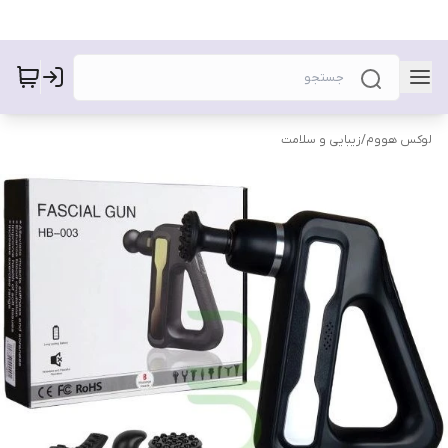
لوکس هووم
/
زیبایی و سلامت