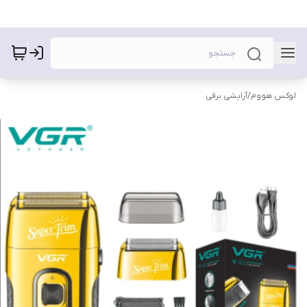
لوکس هووم
/
آرایشی برقی