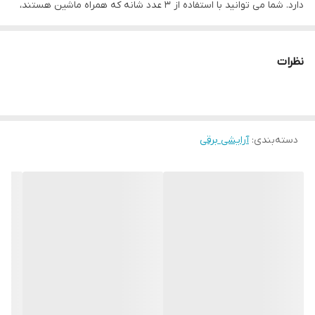
دارد. شما می توانید با استفاده از 3 عدد شانه که همراه ماشین هستند،
طول و حجم موهای خود را در سایز های 2، 3 و 4 میلیمتر تنظیم کنید.
این ماشین با باتری قابل شارژ کار می کند و با 210 دقیقه شارژ، می توانید
نظرات
240 دقیقه از آن استفاده کنید. برند وی جی ار یک برند معروف و
پرطرفدار از چین است که با تولید محصولات با کارایی بالا و قیمت مناسب،
رضایت مشتریان خود را جلب کرده است. همچنین با خرید این ماشین،
دسته‌بندی
:
آرایشی برقی
شارژر، روغن، برس تمیزکننده و محافظ نیز به شما تعلق خواهد گرفت.
یکی از ویژگی های منحصر به فرد این ماشین، دارا بودن قدرت موتور با 5
سرعت قابل تنظیم است که به شما اجازه می دهد تا بسته به نوع و
ضخامت موهای خود، سرعت مناسب را انتخاب کنید. تیغه ظریف این
ماشین نیز با قابلیت اصلاح دقیق، به شما کمک می کند تا سبک های
جدید و خلاقانه روی صورت خود بسازید. پس دیر نکنید و همین حالا این
ماشین اصلاح کاربردی را سفارش دهید.
کشور مبدا برند