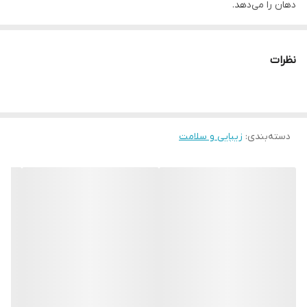
دهان را می‌دهد.
سرعت چرخش در دقیقه
۷۶۰۰
نظرات
مدت زمان استفاده پس از شارژ
۱ هفته
مدت زمان شارژ
۱۰ ساعت
دسته‌بندی
:
زیبایی و سلامت
قابلیت‌های ابزار
قابلیت تعویض سری
تجهیزات همراه
استند شارژ
سایر مشخصات
- تکنولوژی ۲ بعدی نوسانی - دورانی - امکان مسواک زدن نقاط دور از
دسترس و دندانهای عقبی - دارای الیاف نرم تر نسبت به مسواک هاب