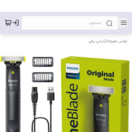
لوکس هووم
/
آرایشی برقی