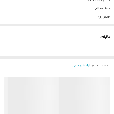
برس تمیزکننده
نوع اصلاح
صفر زن
تکنولوژی اصلاح
برش مستقیم
نظرات
قابلیت‌ها
قابلیت اصلاح با شماره صفر
منبع انرژی
باتری
دسته‌بندی
:
آرایشی برقی
جنس تیغه
استیل ضد زنگ
وزن
۲۰۰ گرم
اندازه اصلاح