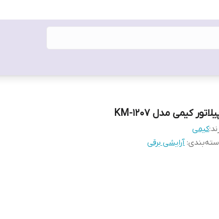
یلاتور کیمی مدل KM-1207
ند:
کیمی
ته‌بندی
:
آرایشی برقی