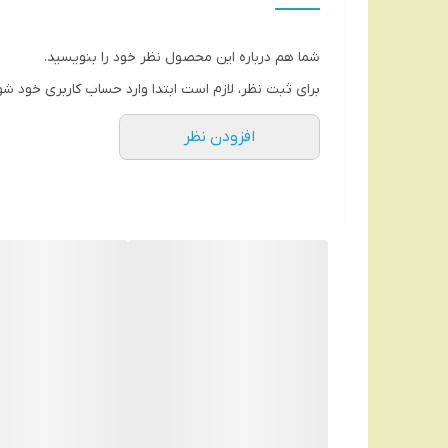
اپیلاتور
منبع انرژی
شما هم درباره این محصول نظر خود را بنویسید.
باتری قابل شارژ
برای ثبت نظر، لازم است ابتدا وارد حساب کاربری خود شو
وزن
افزودن نظر
۲۰۰ گرم
اقلام همراه
سری اپیلاتور سری شیور سری مانیکور و پدیکور کابل USB
جنس موچین
استیل ضد زنگ