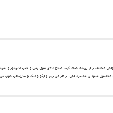
 کیمی مدل KM-1207 می توان موی نواحی مختلف را از ریشه حذف کرد، اصلاح عادی موی بدن و حتی ما
 علاوه بر عملکرد عالی، از طراحی زیبا و ارگونومیک و شارژدهی خوب نیز بهر