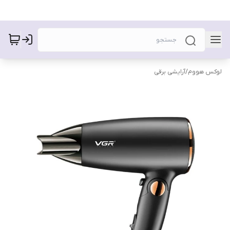
لوکس هووم
/
آرایشی برقی