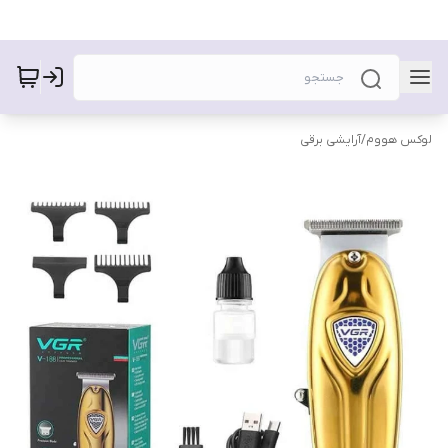
لوکس هووم
/
آرایشی برقی