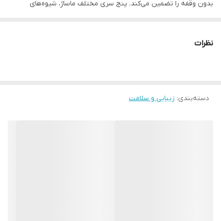
بدون وقفه را تضمین می‌کند. پنج سری مختلف ماساژ، شیوه‌های
مختلفی از ماساژ شیاتسو را برای شما فراهم می‌آورد تا بتوانید در نقاط
مختلف بدن، از جمله نواحی دردناک و خسته، تسکین خاصی را تجربه
نظرات
کنید. سرعت چرخشی قابل تنظیم این دستگاه، که بین ۱۸۰۰ تا ۳۲۰۰ دور
در دقیقه متغیر است، به شما این امکان را می‌دهد تا شدت ماساژ را بر
اساس نیاز خود تنظیم نمایید. همچنین، با استفاده از صفحه نمایش
دسته‌بندی
:
زیبایی و سلامت
مدرن، کنترل دستگاه آسان و کاربردی است. ماساژورمدل SL-630 نه تنها
به شما در بهبود گردش خون و کاهش التهاب کمک می‌کند، بلکه باعث
افزایش فعالیت عضلانی و بهبود سریع‌تر پس از تمرینات ورزشی می‌شود.
اگر به دنبال راهی برای بهبود کیفیت زندگی و افزایش بهره‌وری در
فعالیت‌های روزمره خود هستید، ماساژور مدل SL-630 با ویژگی‌های
پیشرفته و طراحی ارگونومیک خود، انتخاب ایده‌آلی است. این محصول با
توجه به نیازهای افراد پرتحرک و ورزشکاران، تمام جنبه‌های مورد نیاز
برای یک ماساژ حرفه‌ای و مؤثر را پوشش می‌دهد. تجربه‌ای نوین در