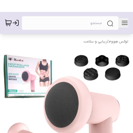
لوکس هووم
/
زیبایی و سلامت