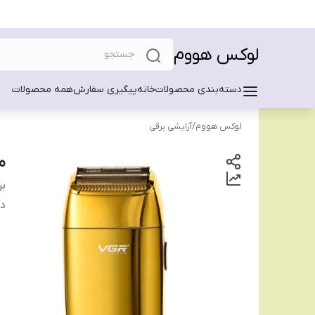
لوکس هووم
دسته‌بندی محصولات
خانه
پیگیری سفارش
همه محصولات
لوکس هووم
/
آرایشی برقی
م
بر
دس