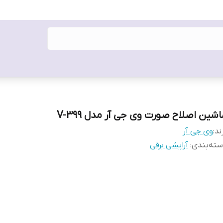
اشین اصلاح صورت وی جی آر مدل V-399
ند:
وی جی آر
ته‌بندی
:
آرایشی برقی