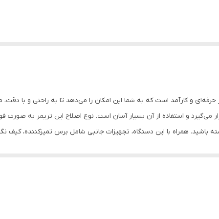
ح موی صورت وی جی آر مدل V-399 یک ابزار حرفه‌ای و کارآمد است که به شما این امکان را می‌دهد تا به 
 به راحتی در دست قرار می‌گیرد و استفاده از آن بسیار آسان است. نوع اصلاح این تریمر 
 تکنولوژی شیو فویلی بهره‌مند است و با تیغه‌های استیل پیشرفته، از دقت و کیفیت بالایی ب
صلاحی بی‌نقص را فراهم آورند. یکی از ویژگی‌های برجسته این دستگاه، قابل
جود سری یدک در بسته‌بندی، به شما این امکان را می‌دهد که برای انواع مختلف ا