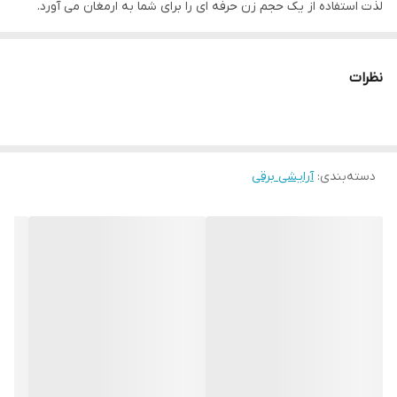
لذت استفاده از یک حجم زن حرفه ای را برای شما به ارمغان می آورد.
جنس تیغه
سرامیک
نظرات
قابلیت‌های ابزار اصلاح
قابلیت تنظیم سرعت
امکانات ابزار
دسته‌بندی
:
صفحه نمایشگر
آرایشی برقی
تجهیزات همراه
شانه
تکنولوژی اصلاح
برش مستقیم
منبع انرژی
باتری قابل شارژ
وزن