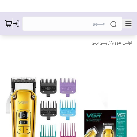
لوکس هووم
/
آرایشی برقی