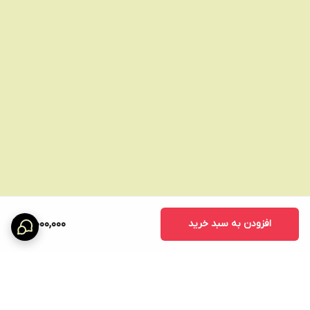
* **فرهای بادوام و طبیعی**
* **توزیع یکنواخت حرارت**
* **حفاظت از مو در برابر آسیب**
* **استفاده آسان و راحت**
* **طراحی زیبا و حرفه‌ای**
* **قابلیت تنظیم دما و مکش**
**کاربردهای محصول:**
دستگاه فر مو شیگلم SHEGLAM سایز ۲۵ سه شاخ برای انواع موهای
صاف، موج‌دار و فر مناسب است. شما می‌توانید با استفاده از این دستگاه،
فرهای متنوعی از جمله فرهای باز، تنگ، موج‌دار و یا حتی حالت‌های خاص
افزودن به سبد خرید
3,000,000
و خلاقانه ایجاد کنید.
**نتیجه‌گیری:**
دستگاه فر مو شیگلم SHEGLAM سایز ۲۵ سه شاخ، ابزاری ضروری برای
هر کسی است که به دنبال فر مویی شگفت‌انگیز و بادوام است. با