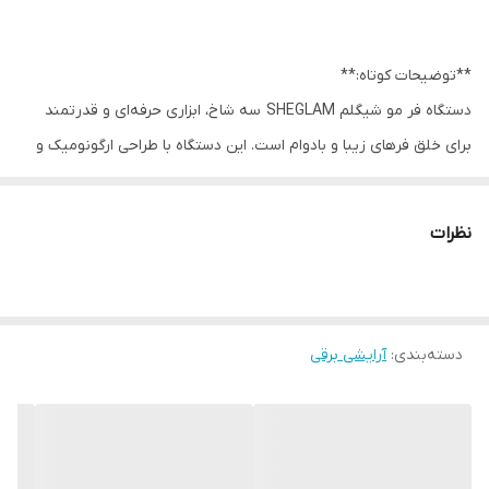
**توضیحات کوتاه:**
دستگاه فر مو شیگلم SHEGLAM سه شاخ، ابزاری حرفه‌ای و قدرتمند
برای خلق فرهای زیبا و بادوام است. این دستگاه با طراحی ارگونومیک و
عملکرد آسان، برای همه انواع مو مناسب است و فرهایی شگفت‌انگیز با
حجم و نرمی بی‌نظیر ایجاد می‌کند.
نظرات
**معرفی کامل محصول:**
اگر به دنبال فر مویی شگفت‌انگیز، بادوام و بدون آسیب به موهایتان
هستید، دستگاه فر مو شیگلم SHEGLAM سایز ۲۵ سه شاخ انتخاب
دسته‌بندی
:
آرایشی برقی
ایده‌آلی برای شماست. این دستگاه با استفاده از فناوری پیشرفته و
طراحی هوشمندانه، فرهایی زیبا و طبیعی خلق می‌کند که توجه همگان
را به خود جلب خواهد کرد.
دستگاه فر مو شیگلم SHEGLAM با استفاده از مواد باکیفیت و مقاوم