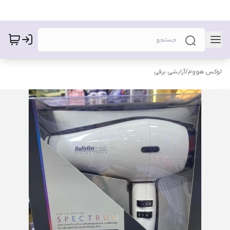
لوکس هووم
/
آرایشی برقی