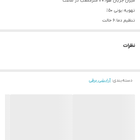
میزان جریان هوا : ۱۲۰ مترمکعب در ساعت
تهویه : یونی ۵۰٪
تنظیم دما : ۶ حالت
طول سیم : ۲.۷ متر با حلقه آویز
نظرات
دسته‌بندی
:
آرایشی برقی