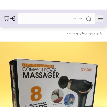
لوکس هووم
/
زیبایی و سلامت