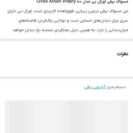
مسواک برقی اورال بی مدل Cross Action Vitality 100
این مسواک برقی درعین زیبایی، فوق‌العاده کاربردی است. اورال-بی دارای
سری برای دندان‌های حساس است و توانایی پاک‌کردن فاصله‌های
میان‌دندانی را دارد؛ به‌ همین دلیل عملکردی مشابه نخ دندان خواهد
داشت. اورال-بی با تمیزکردن عمقی و دقیق دندان‌ها، از پوسیدگی آن‌ها
جلوگیری می‌کند و اجازه نمی‌دهد کوچک‌ترین ذره‌ از موادغذایی در لابه‌لا و
نظرات
سطح دندان‌ها باقی بماند. مسواک اورال-بی پلاک‌های دندان را از بین
می‌برد و قدرت پاک‌کنندگی بسیار بالایی دارد؛ همچنین قادر است به‌طور
سه‌بعدی دندان‌ها را سفید و براق ‌کند. سری مسواک دارای الیاف نرم و
دسته‌بندی
:
آرایشی برقی
لطیفی است که حتی برای تمیزکردن لثه‌ها هم کاربرد دارد و می‌تواند برای
انواع دندان‌ها حتی دندان‌های حساس استفاده شود. تکنولوژی دوبعدی
مسواک اورال-بی هم نوسانی و هم دورانی بوده و قادر است تمام سطوح
دندان‌ها را بشوید. اورال-بی با چرخش زاویه‌ای، دندان‌ها را تمیز می‌کند و
دیگر نیازی نیست دست حرکت زیادی داشته باشد. مسواک اورال-بی