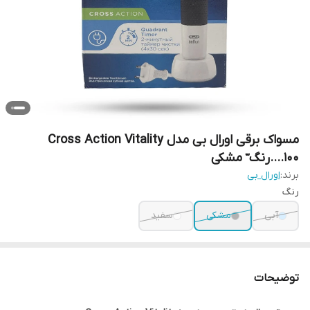
مسواک برقی اورال بی مدل Cross Action Vitality
100....رنگ ّ مشکی
برند:
اورال بی
رنگ
آبی
مشکی
سفید
توضیحات