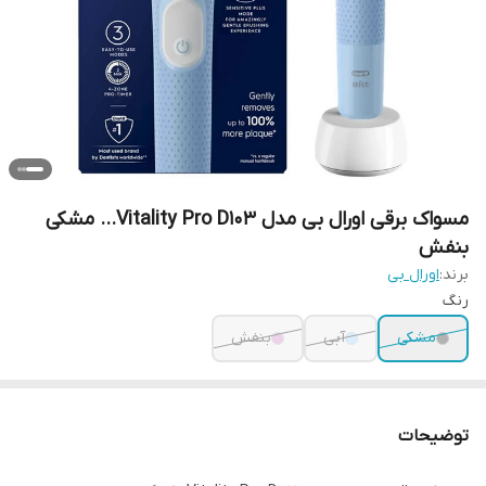
مسواک برقی اورال بی مدل Vitality Pro D103... مشکی
بنفش
برند:
اورال بی
رنگ
مشکی
آبی
بنفش
توضیحات