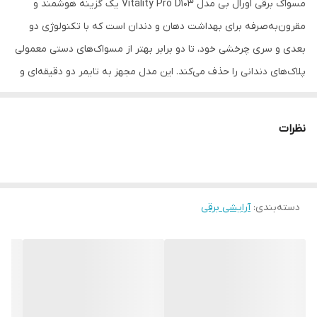
مسواک برقی اورال بی مدل Vitality Pro D103 یک گزینه هوشمند و
مقرون‌به‌صرفه برای بهداشت دهان و دندان است که با تکنولوژی دو
بعدی و سری چرخشی خود، تا دو برابر بهتر از مسواک‌های دستی معمولی
پلاک‌های دندانی را حذف می‌کند. این مدل مجهز به تایمر دو دقیقه‌ای و
سیستم هشدار تغییر ناحیه مسواک‌زنی است که کمک می‌کند تا به شکل
صحیح و کامل دندان‌ها را تمیز کنید. طراحی ارگونومیک دسته، سری قابل
نظرات
تعویض و باتری با عمر بالا، این محصول را به انتخابی ایده‌آل برای
استفاده روزمره تبدیل کرده است. مسواک برقی Vitality Pro D103 با
پشتیبانی از سری‌های متنوع اورال بی، مناسب تمام اعضای خانواده است
دسته‌بندی
:
آرایشی برقی
و تجربه‌ای لذت‌بخش از مراقبت دندانی حرفه‌ای را در خانه فراهم می‌کند.
یک تمیز کردن عمیق تر (در مقابل یک مسواک دستی) دریافت کنید که
روی لثه ها ملایم باشد. با تکنولوژی تمیز کردن دور Oral-B، هر دندان را
برای مبارزه با حفره ها به خوبی جمع می کند. از لثه های خود با حالت
منحصر به فرد SENSITIVE+ ما برای یک تجربه مسواک زدن ملایم