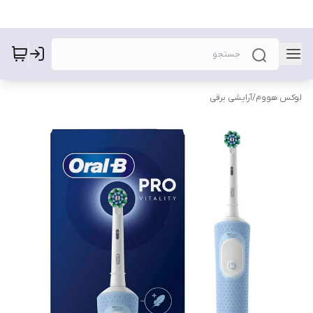
لوکس هووم
/
آرایشی برقی