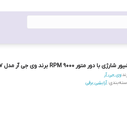
ر شارژی با دور متور 9000 RPM برند وی جی آر مدل V-307
ند:
وی جی آر
ته‌بندی
:
آرایشی برقی