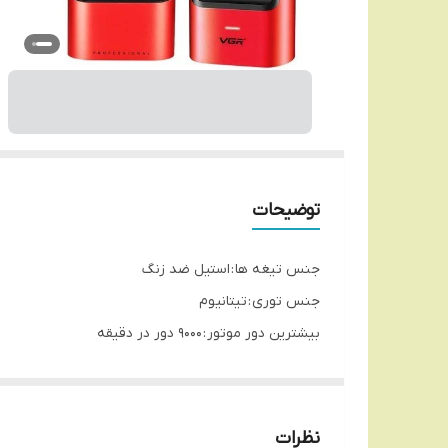
توضیحات
جنس تیغه ها : استیل ضد زنگ
جنس توری : تیتانیوم
بیشترین دور موتور : 9000 دور در دقیقه
منبع انرژی : باتری 2000 میلی آمپر
شارژ کامل در : 3 ساعت
امکان استفاده مداوم تا : 180 دقیقه
نظرات