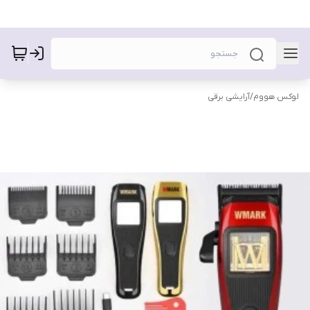
لوکس هووم
/
آرایشی برقی