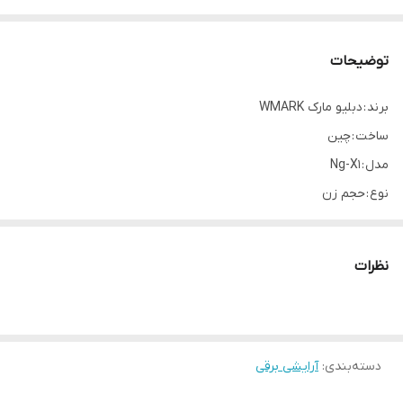
توضیحات
برند : دبلیو مارک WMARK
ساخت : چین
مدل : Ng-X1
نوع : حجم زن
باتری : باتری لیتیومی ۲۵۰۰ میلی آمپر ساعت
قدرت : مغناطیسی 10000 RPM
نظرات
موتور : Maglev
وسایل همراه : 6 عدد شانه ، برس تمیز کننده ، پایه شارژ ، آداپتور شارژ ، 2
عدد برچسب مو ، شانه مو ، کاور دستگاه
دسته‌بندی
:
آرایشی برقی