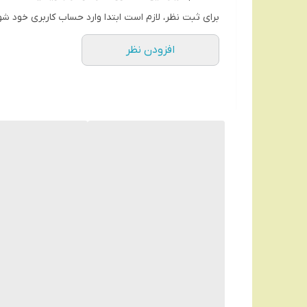
امکان تنظیم قدرت موتور
برای ثبت نظر، لازم است ابتدا وارد حساب کاربری خود شو
بیشترین قدرت موتور : 8000 دور در دقیقه
افزودن نظر
حالت توربو : دارد
تیغه خود تیزشونده : دارد
صفحه نمایش : LED
اقلام همراه : 4 عدد شانه - استند شارژ - کابل USB - روغن مخصوص - برس تمیز کننده
مخصوص داخل سالن کیفیت فوق‌العاده یک کالای عالی