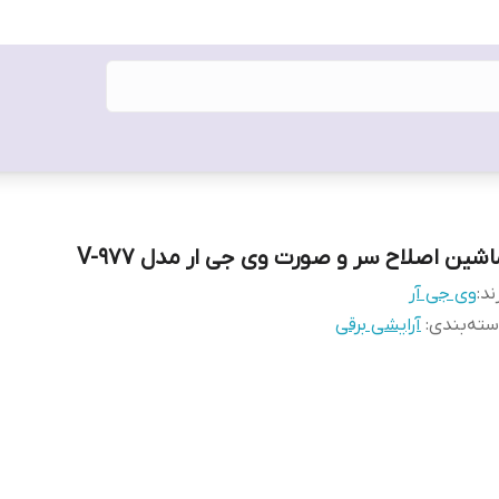
اشین اصلاح سر و صورت وی جی ار مدل V-977
ند:
وی جی آر
ته‌بندی
:
آرایشی برقی