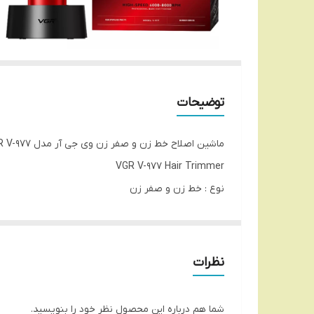
توضیحات
ماشین اصلاح خط زن و صفر زن وی جی آر مدل VGR V-977
VGR V-977 Hair Trimmer
نوع : خط زن و صفر زن
جنس تیغه‌ها : سرامیک با روکش DLC
منبع انرژی : باتری 2500 میلی آمپر
شارژ کامل در مدت زمان : 3.5 ساعت
نظرات
مدت زمان قابل استفاده : 260 دقیقه
دارای استند شارژ
شما هم درباره این محصول نظر خود را بنویسید.