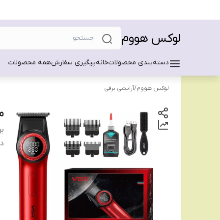
لوکس هووم
دسته‌بندی محصولات
خانه
پیگیری سفارش
همه محصولات
لوکس هووم
/
آرایشی برقی
م
بر
دس