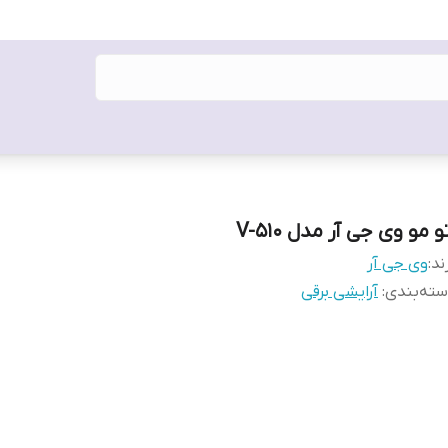
و مو وی جی آر مدل V-510
ند:
وی جی آر
ته‌بندی
:
آرایشی برقی