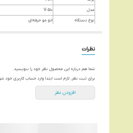
مدل
V-510
نوع دستگاه
اتو مو حرفه‌ای
جنس صفحات
سرامیک تورمالین
عرض صفحات
متوسط
نظرات
قابلیت تنظیم دما
دارد (150 تا 230 درجه سانتی‌گراد)
نمایشگر
LED دیجیتال
شما هم درباره این محصول نظر خود را بنویسید.
نوع گرمایش
المنت PTC با گرم شدن سریع
برای ثبت نظر، لازم است ابتدا وارد حساب کاربری خود شو
زمان گرم شدن
حدود 30 ثانیه
افزودن نظر
کابل برق
چرخان 360 درجه
ولتاژ
جهانی (100-240V)
سیستم خاموشی خودکار
دارد
رنگ
مشکی براق