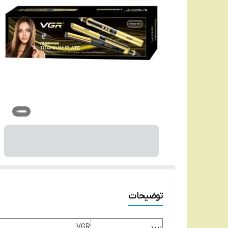
توضیحات
برند
VGR