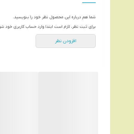
اقلام همراه: روغن ، برس تمییز کننده، شانه سر،3 عدد شانه تنظیم تیغه
شما هم درباره این محصول نظر خود را بنویسید.
را تشخیص میدهد و اصلاح می نماید .
برای ثبت نظر، لازم است ابتدا وارد حساب کاربری خود شو
معرفی ماشین اصلاح وی‌جی‌ار مدل V-904
افزودن نظر
از دیگر ویژگی های آن بدنه فلز مقاوم و مقاوم این 
تیغه های از نوع استیل ضدزنگ با روکش DCL بوده که ازقابلیت خود تیز شوندگی نیز بهره میبرند . تکنولوژی اصلاح منحصر به فرد برش مستقیم از این ماشین خط زن پشتیبانی میکند
بوده که مصرف کننده را مجذوب کیفیت و کارایی آن م
2000 میلی آمپری آن اشاره کرد در ضمن از نمایشگر LED درصدشارژ باطری نیز بهره مند میباشد
ویژگی‌های ماشین اصلاح وی‌جی‌ار مدل V-904
برند وی‌جی‌آر VGR
برند چینی
ساخت کشور چین
جنس تیغه‌ها: استیل ضد زنگ با روکش DLC