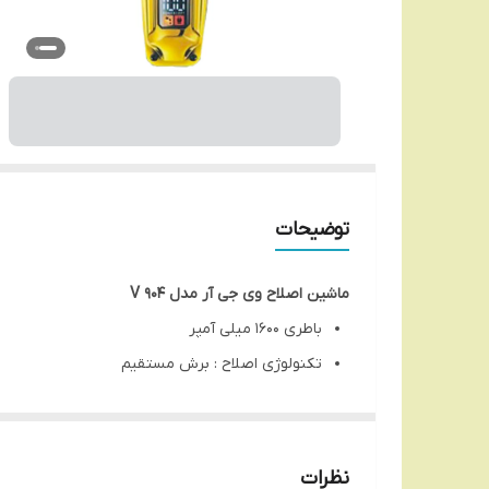
توضیحات
ماشین اصلاح وی جی آر مدل V 904
باطری 1600 میلی آمپر
تکنولوژی اصلاح : برش مستقیم
جنس تیغه ها : استیل ضد زنگ روکش کروم
زمان شارژ کامل : 120دقیقه
زمان استفاده پس از شارژ: 180دقیقه
نظرات