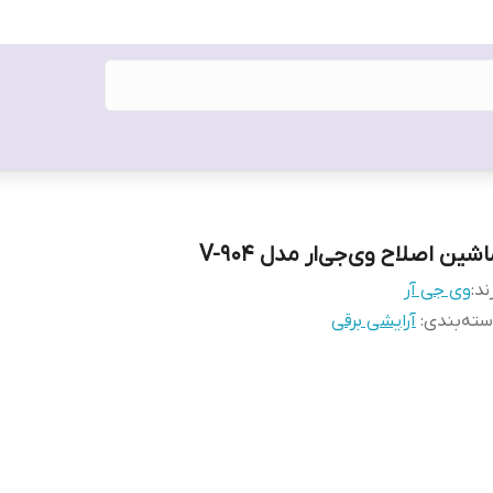
شین اصلاح وی‌جی‌ار مدل V-904
ند:
وی جی آر
ته‌بندی
:
آرایشی برقی