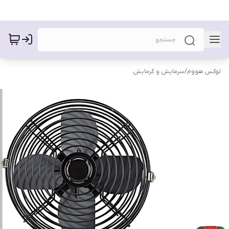
لوکس هووم
/
سرمایش و گرمایش