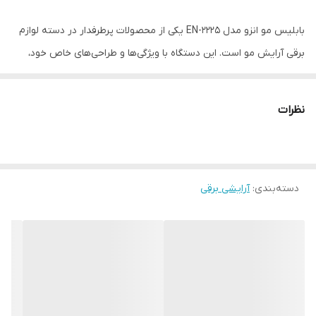
بابلیس مو انزو مدل EN-2225 یکی از محصولات پرطرفدار در دسته لوازم
برقی آرایش مو است. این دستگاه با ویژگی‌ها و طراحی‌های خاص خود،
قابلیت ایجاد انواع مدل‌های مو را فراهم می‌آورد. در ادامه به توضیحات و
سئو برای این محصول می‌پردازیم:
نظرات
توضیحات:
بابلیس انزو EN-2225 یک دستگاه حرفه‌ای برای فر کردن و حالت دادن به
موهاست. این دستگاه با طراحی ارگونومیک و صفحه‌ سرامیکی خود، حرارت
دسته‌بندی
:
آرایشی برقی
یکنواختی را در سراسر سطح خود توزیع کرده و از آسیب به موها
جلوگیری می‌کند. دما قابل تنظیم است و شما می‌توانید با توجه به نوع
موی خود، دمای مناسب را انتخاب کنید. همچنین، این بابلیس دارای
تکنولوژی ایمن خاموشی خودکار است که به محافظت از دستگاه و ایمنی
شما کمک می‌کند.
ویژگی‌های بارز: