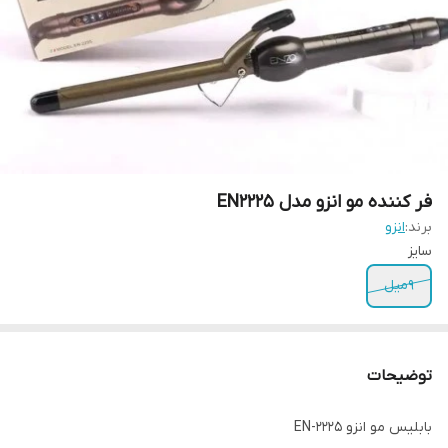
فر کننده مو انزو مدل EN2225
برند:
انزو
سایز
9میل
توضیحات
بابلیس مو انزو EN-2225