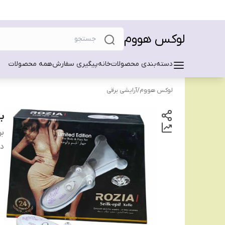
لوکس هووم
دسته‌بندی محصولات
خانه
پیگیری سفارش
همه محصولات
لوکس هووم
/
آرایشی برقی
بن
بر
دس