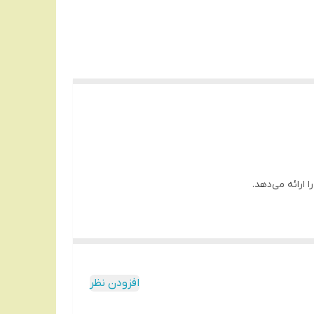
از نکات مثبت این دستگاه این است که موها را از ریشه جدا می‌کند بنابراین رویش مجدد موها مدت زمان بیشتری نیاز دارد. از دیگر خصوصیات مثبت بندانداز HP2999، وزن کم آن است. با این
رد و اینکه این دستگاه را نمی‌توان با استفاده از باتری
افزودن نظر