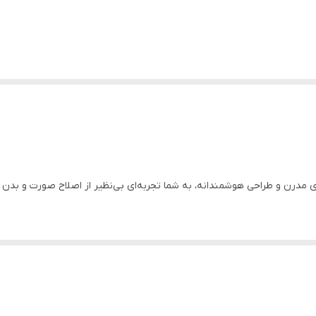
ار داد. تنها ایراد این دستگاه می‌توان به منبع تغذیه‌ی برق خانگی آن اشاره ک