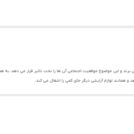
ی برند و این موضوع موقعیت اجتماعی آن ها را تحت تاثیر قرار می دهد، به 
و همانند لوازم آرایشی دیگر جای کمی را اشغال می کند.
وکن ماتیکی می نامند که باید بگوییم موکن یعنی کندن مو از ریشه، که ای
 به صورت ملایم می باشد.
ریش تراش می باشد و وقتی دستگاه شروع به کار می کند تیغ ها در حالت چرخ
86039 دارای سری الماسی هیپوآلرژنیک و ملایم می باشد که بر روی انواع پوست ها بدون ایجاد 