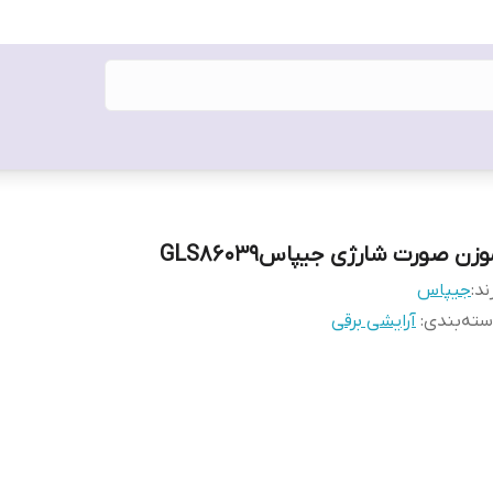
زن صورت شارژی جیپاسGLS86039
ند:
جیپاس
ته‌بندی
:
آرایشی برقی