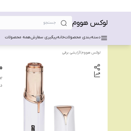
لوکس هووم
دسته‌بندی محصولات
خانه
پیگیری سفارش
همه محصولات
لوکس هووم
/
آرایشی برقی
مو
بر
دس