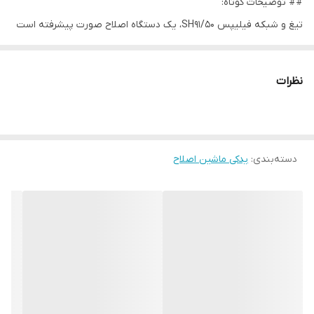
## توضیحات کوتاه:
تیغ و شبکه فیلیپس SH91/50، یک دستگاه اصلاح صورت پیشرفته است
که با فناوری‌های نوین، تجربه‌ای راحت و نزدیک‌تر به پوست را ارائه
می‌دهد. این محصول با طراحی ارگونومیک و قابلیت‌های متنوع، مراقبت
نظرات
از پوست و اصلاح را به سطحی جدید ارتقا می‌دهد.
## معرفی محصول:
در دنیای مراقبت‌های شخصی، فیلیپس با مدل SH91/50، انقلابی در
دسته‌بندی
:
یدکی ماشین اصلاح
اصلاح صورت ایجاد کرده است. این دستگاه با ترکیب تیغ‌های تیز و
شبکه‌های هوشمند، عملکردی فوق‌العاده را ارائه می‌دهد. طراحی منحصر
به فرد آن، شامل سر اصلاح چرخشی است که به راحتی بر روی خطوط
صورت حرکت می‌کند و موها را به طور کامل و یکنواخت می‌تراشد.
فناوری پیشرفته "آکوا تچ" فیلیپس، اصلاح را به تجربه‌ای لذت‌بخش
تبدیل می‌کند. این فناوری با ایجاد یک لایه محافظ روی پوست، اصطکاک
را کاهش داده و اصلاح را نرم‌تر و راحت‌تر می‌کند. همچنین، این مدل