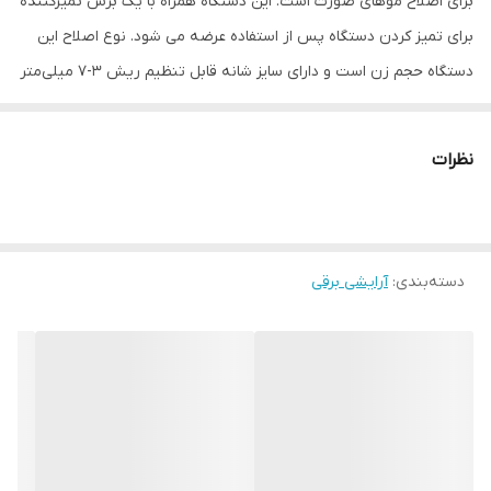
برای اصلاح موهای صورت است. این دستگاه همراه با یک برس تمیزکننده
برای تمیز کردن دستگاه پس از استفاده عرضه می شود. نوع اصلاح این
دستگاه حجم زن است و دارای سایز شانه قابل تنظیم ریش 3-7 میلی‌متر
است. این دستگاه قابل استفاده برای اصلاح مو های سر و صورت است.
تکنولوژی اصلاح این دستگاه تریمر است و منبع انرژی آن باتری است.
نظرات
تیغه‌های این دستگاه از جنس استیل ضد زنگ ساخته شده‌اند. وزن این
دستگاه حدود 200 گرم است. مدت زمان مورد نیاز برای شارژ کامل حدود 8
ساعت است و پس از شارژ کامل، دستگاه تاحدود 30 دقیقه قابل استفاده
دسته‌بندی
:
آرایشی برقی
است. اندازه اصلاح این دستگاه برابر با 0.5 میلی‌متر است. اقلام همراه این
دستگاه شامل یک شارژ USB و یک شانه است. این دستگاه بدون نیاز به
روغن است و دارای قفل مسافرتی بوده که به شما امکان استفاده آسان و
ایمن در سفر را می‌دهد.
ماشین اصلاح موی صورت فیلیپس مدل BT1233 یک محصول با کیفیت
و خوش قیمت از کشور اندونزی است که تحت لیسانس فیلیپس هلند