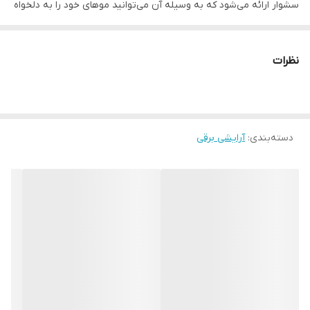
سشوار ارائه می‌شود که به وسیله آن می‌توانید موهای خود را به دلخواه
حالت دهید. مانند اکثر سشوارهای باکیفیت و بهینه، این دستگاه نیز
قابلیت تولید یون دارد که از پریشانی و وز شدن موها جلوگیری می‌کند و
نظرات
عملکرد دستگاه را بالاتر می‌برد. از ویژگی‌های مهم این دستگاه باید به
سرعت باد تولیدی آن اشاره کرد که تا 130 کیلومتر بر ساعت می‌رسد که در
نوع خود منحصربه‌فرد است. سشوار فیلیپس مدل BHD272 دارای شش
دسته‌بندی
:
آرایشی برقی
حالت تنظیم سرعت/دما است که بنا به دلخواه شما قابل تغییر است. در
پایان این نکته قابل ذکر است که سیم برق این دستگاه 1.8 متر طول دارد
و حلقه‌ای جهت آویختن نیز روی آن تعبیه شده است.
وزن:
۷۸۰
تعداد متمرکز کننده
۱ عدد
توان مصرفی