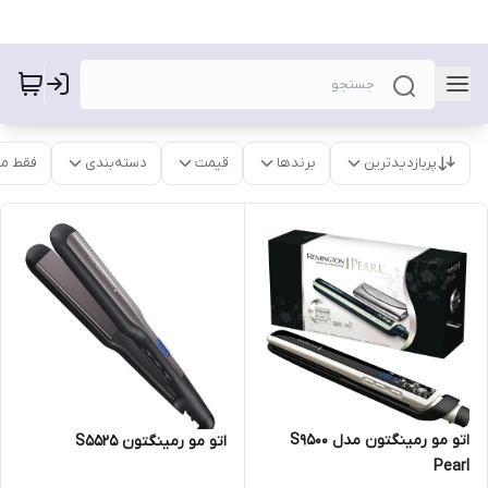
پربازدیدترین
برندها
قیمت
دسته‌بندی
فقط م
اتو مو رمینگتون مدل S9500
اتو مو رمینگتون S5525
Pearl