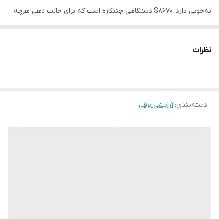
به‌خوبی دارد. S8670 دستگاهی چندکاره است که برای حالت دهی هرچه
بهتر به موها به‌کار می‌رود، این نمونه دارای یک سری صاف کننده، یک
سری فر کننده (زبانه باریک 19 میلی متری) و دو حالت دهنده (سر
نظرات
مارپیچ و سر برسی شکل) به ترتیب برای فر سیم تلفنی و حالت دادن به
موها است، صفحات صاف کننده این دستگاه به صورت ریلی و به‌راحتی
قابل تعویض است. جنس صفحات این مدل از جنس سرامیک، تفلون و
دسته‌بندی
:
آرایشی برقی
ترمالین با کیفیت بالا به منظور محافظت از مو ساخته شده است،
سرامیک در برابر گرما و فرسایش مقاومت بالایی دارد. S8670 در زمان
کمتر از 60 ثانیه گرم شده و آماده حالت دهی است، همچنین درجات
مختلف دما توسط چراغ های LED تعبیه شده به روی بدنه می‌شود.
وجود سری‌های مختلف زیبایی هرچه بیشتر موها و تنوعی که این روزها
همه به دنبال آن هستند را با یک خرید فراهم می‌کند.
نوع بیگودی و فر کننده ی مو
فر کننده