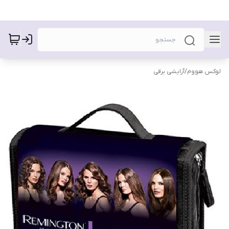
لوکس هووم
/
آرایشی برقی