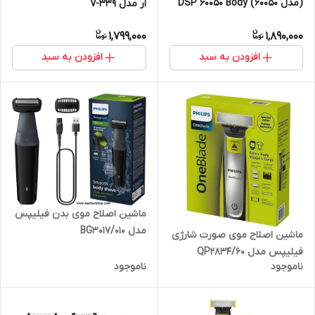
(مدل 60050) DSP 60050 Body
ار مدل V-339
Shaver
1,799,000
1,890,000
افزودن به سبد
افزودن به سبد
ماشین اصلاح موی بدن فیلیپس
مدل BG3017/010
ماشین اصلاح موی صورت شارژی
فیلیپس مدل QP2834/60
ناموجود
ناموجود