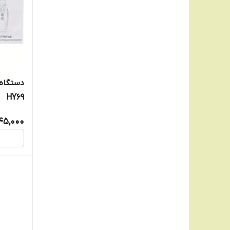
دستگاه
HY69
45,000