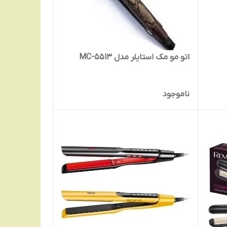
اتو مو مک استایلر مدل MC-5513
ناموجود