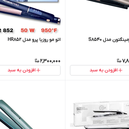
ینگتون مدل S8540
اتو مو روزیا پرو مدل HR852
2,300,000
7,8
افزودن به سبد
افزودن به سبد