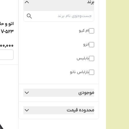
برند
اتو و ح
ام کیو
V-523
انزو
00,000
بابلیس
باراباس نانو
پاناسونیک
موجودی
دی اس پی
محدوده قیمت
رمینگتون
روزیا