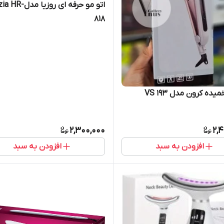
اتو مو حرفه ای روزیا مد
818
یده کرون مدل VS 193
2,300,000
2,
افزودن به سبد
افزودن به سبد