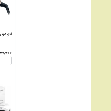
اتو مو رم
00,000