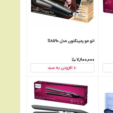
اتو مو رمینگتون مدل S8590
7,800,000
افزودن به سبد