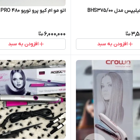
یپس مدل BHS375/00
اتو مو ام کیو پرو توربو MQ PRO 480
6,000,000
3,5
افزودن به سبد
افزودن به سبد