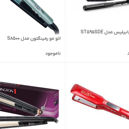
یلیس مدل ST595SDE
اتو مو رمینگتون مدل S8500
ناموجود