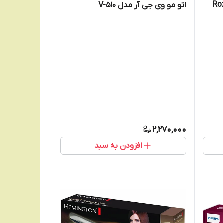
لRozia HR-
اتو مو وی جی آر مدل V-510
2,270,000
افزودن به سبد