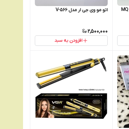
اتو مو وی جی ار مدل V-566
2,500,000
افزودن به سبد