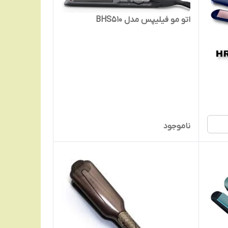
اتو مو فیلیپس مدل BHS510
ناموجود