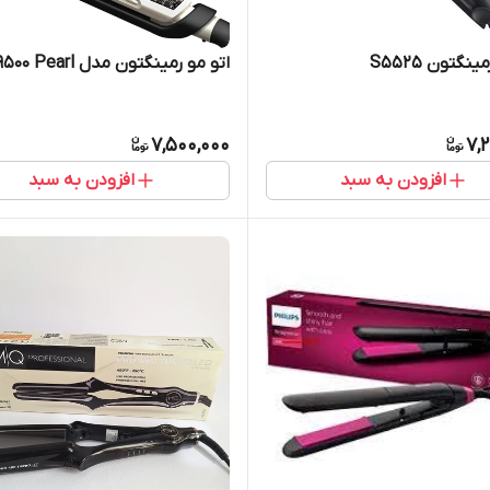
نگتون S5525
اتو مو رمینگتون مدل S9500 Pearl
7,500,000
7,
افزودن به سبد
افزودن به سبد