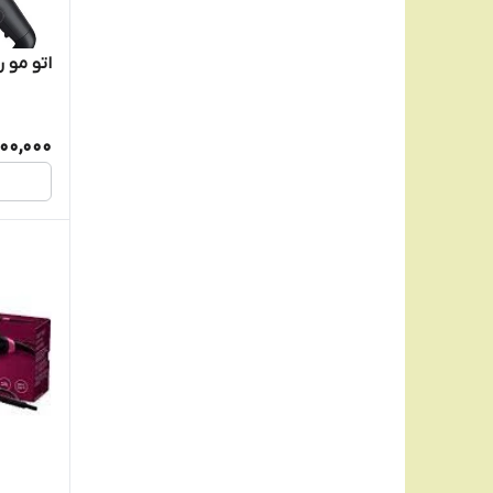
فیلیپس
اتو مو رمی
کراون
200,000
کیمی
لایچی
لیز
متفرقه
متفرقه
مک استایلر
وی جی آر