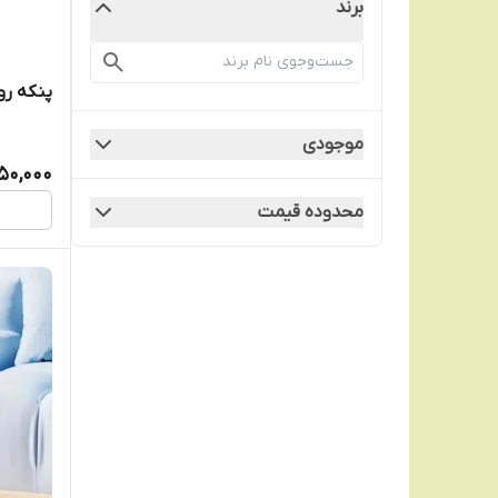
برند
پنکه ر
موجودی
50,000
محدوده قیمت