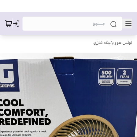
لوکس هووم
/
پنکه شارژی