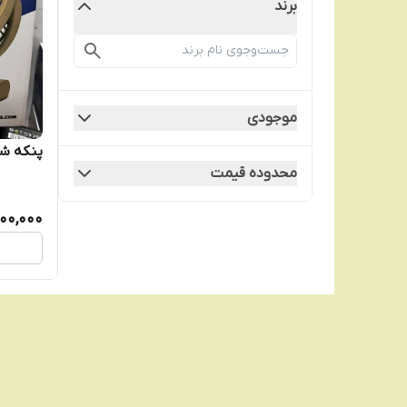
برند
موجودی
پنکه شار
محدوده قیمت
00,000