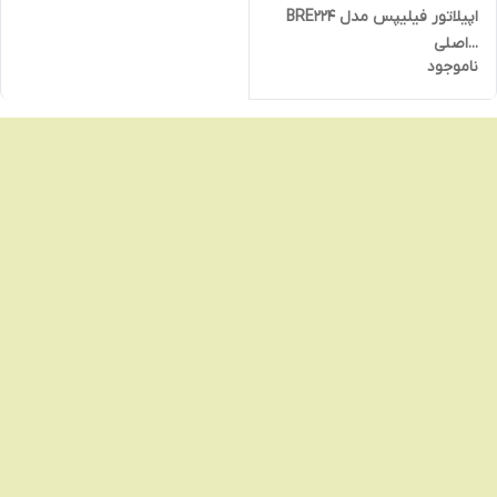
اپیلاتور فیلیپس مدل BRE224
...اصلی
ناموجود