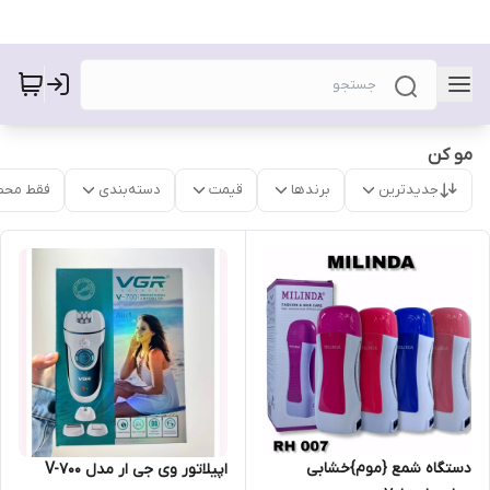
مو کن
جدیدترین
برندها
قیمت
دسته‌بندی
فقط محص
دستگاه شمع {موم}خشابی
اپیلاتور وی جی ار مدل V-700