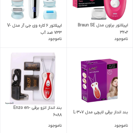
اپیلاتور براون مدل Braun SE
اپیلاتور ۶ کاره وی جی آر مدل V-
3202
733 ضد آب
ناموجود
ناموجود
بند انداز انزو برقی Enzo en-
بند انداز برقی لایچی مدل L-307
6088
ناموجود
ناموجود